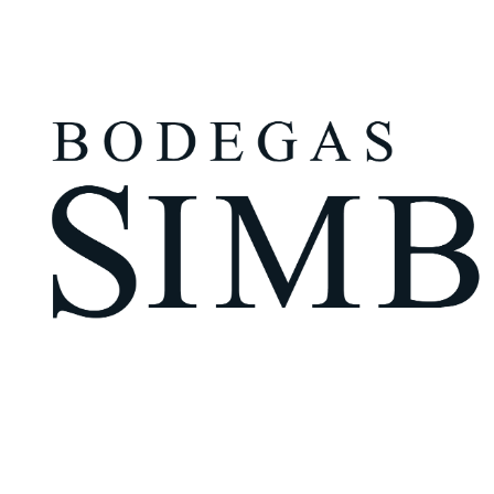
¿Eres mayor de edad?
Tengo más de 18 años
Recuérdame