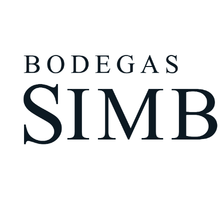
¿Eres mayor de edad?
Tengo más de 18 años
Recuérdame