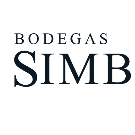
¿Eres mayor de edad?
Tengo más de 18 años
Recuérdame