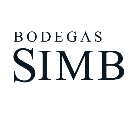
¿Eres mayor de edad?
Tengo más de 18 años
Recuérdame