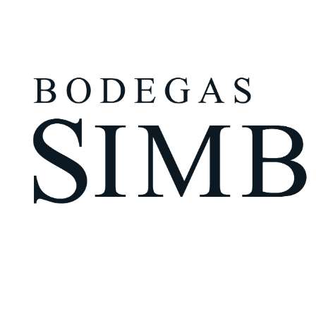
¿Eres mayor de edad?
Tengo más de 18 años
Recuérdame