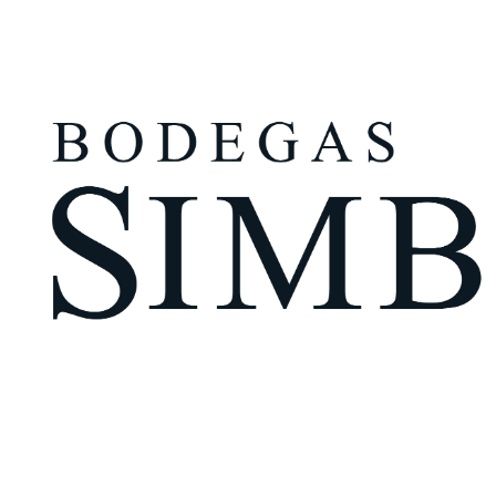
¿Eres mayor de edad?
Tengo más de 18 años
Recuérdame