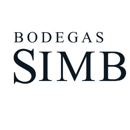
¿Eres mayor de edad?
Tengo más de 18 años
Recuérdame