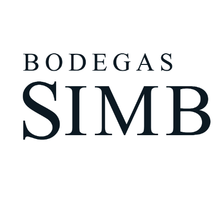
¿Eres mayor de edad?
Tengo más de 18 años
Recuérdame