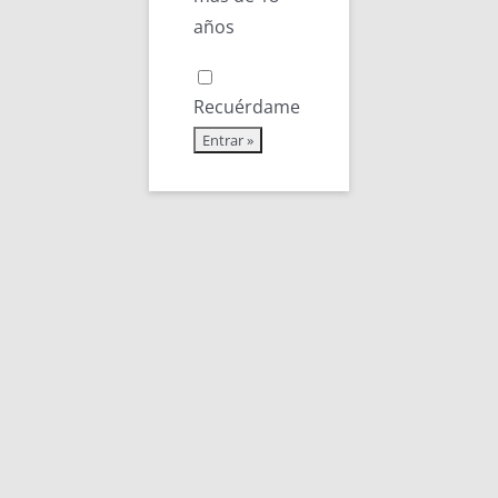
años
Recuérdame

