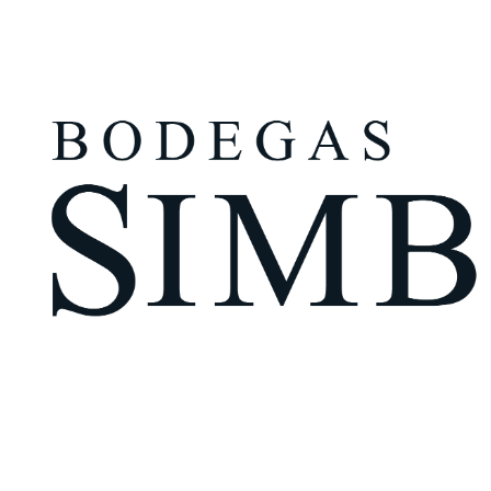
¿Eres mayor de edad?
Tengo más de 18 años
Recuérdame