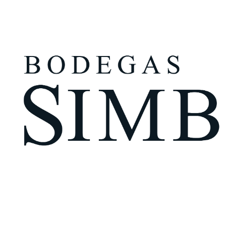
¿Eres mayor de edad?
Tengo más de 18 años
Recuérdame