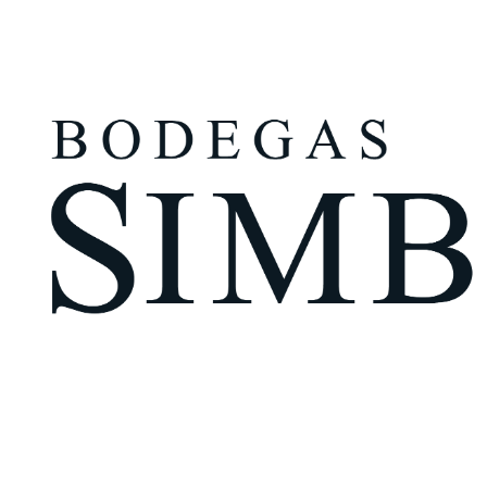
¿Eres mayor de edad?
Tengo más de 18 años
Recuérdame