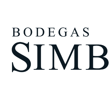
¿Eres mayor de edad?
Tengo más de 18 años
Recuérdame