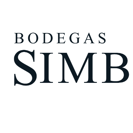
¿Eres mayor de edad?
Tengo más de 18 años
Recuérdame