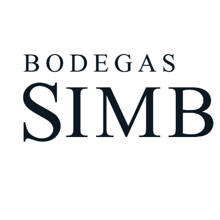
¿Eres mayor de edad?
Tengo más de 18 años
Recuérdame