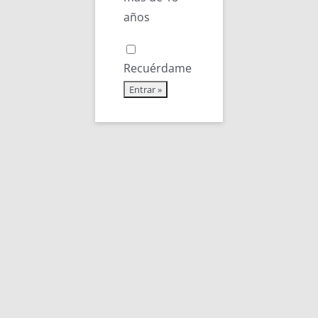
años
2L (CAJA 6
Recuérdame
UNIDADES)