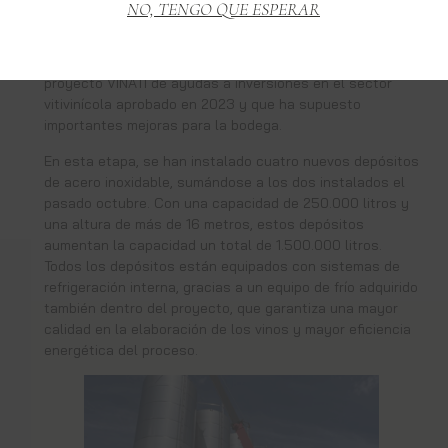
NO, TENGO QUE ESPERAR
están en plena actividad, con maquinaria en
funcionamiento y operarios trabajando incansablemente.
Esta actividad marca el cierre de la fase final del
proyecto VINATI de ayudas a inversiones en el sector
vitivinícola aprobado en 2023 y que ha supuesto
importantes mejoras para la bodega.
En esta etapa, se han instalado cuatro nuevos depósitos
de acero inoxidable, sumándose a los dos instalados el
pasado octubre. Con una capacidad de 250.000 litros y
una altura de más de 16 metros, estos depósitos
aumentan la capacidad un total de 1.500.000 litros.
Todos los depósitos están equipados con sistemas de
refrigeración interna, gracias a un equipo de frío adquirido
también dentro del proyecto, que garantiza una mayor
calidad en la elaboración de los vinos y mayor eficiencia
energética del proceso.