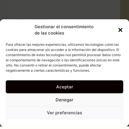
Más Noticias
Gestionar el consentimiento
de las cookies
Bodegas Símbolo convoca a sus
Para ofrecer las mejores experiencias, utilizamos tecnologías como las
socios a la Asamblea General el
cookies para almacenar y/o acceder a la información del dispositivo. El
viernes 27 de febrero
consentimiento de estas tecnologías nos permitirá procesar datos como
el comportamiento de navegación o las identificaciones únicas en este
sitio. No consentir o retirar el consentimiento, puede afectar
negativamente a ciertas características y funciones.
Jimena Leal Ortiz-Villajos gana el VII
Aceptar
Concurso Infantil de Tarjetas
Navideñas de Bodegas Símbolo
Denegar
Ver preferencias
Bodegas Símbolo presenta la Añada