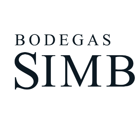
¿Eres mayor de edad?
Tengo más de 18 años
Recuérdame