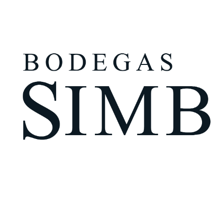
¿Eres mayor de edad?
Tengo más de 18 años
Recuérdame