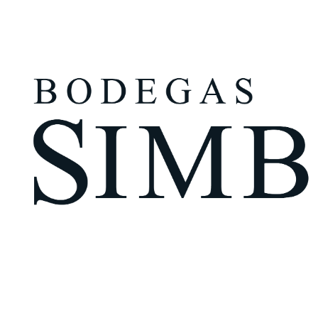
¿Eres mayor de edad?
Tengo más de 18 años
Recuérdame