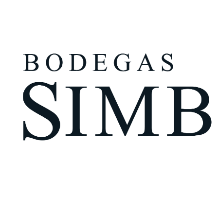
¿Eres mayor de edad?
Tengo más de 18 años
Recuérdame