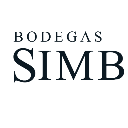
¿Eres mayor de edad?
Tengo más de 18 años
Recuérdame