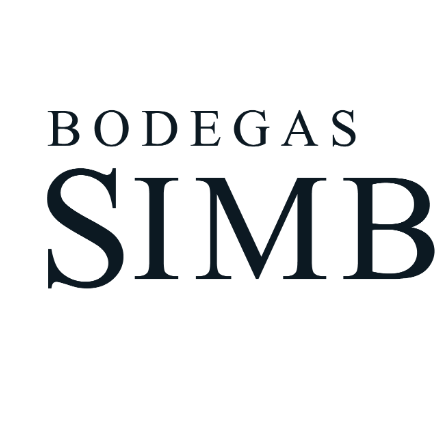
¿Eres mayor de edad?
Tengo más de 18 años
Recuérdame