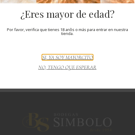
XVIII CONCURSO
REGIONAL DE CATADORES
¿Eres mayor de edad?
(BASES)
Por favor, verifica que tienes 18 años o más para entrar en nuestra
tienda.
Una nueva edición que desde el año 2008 viene
celebrándose, en la que Bodegas Símbolo reconoce la
pasión y la cultura enológica de la comarca a través
SI, YA SOY MAYORCITO
del Concurso Regional de Catadores de Vino. Fecha y
lugar de celebración: 2
NO, TENGO QUE ESPERAR